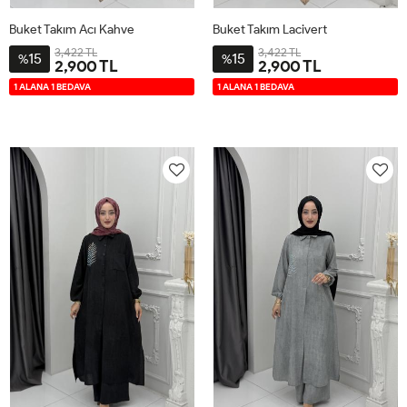
Buket Takım Acı Kahve
Buket Takım Lacivert
3,422 TL
3,422 TL
15
15
%
%
2,900 TL
2,900 TL
2-
3-
4-
1-
2-
3-
4-
1-
1 ALANA 1 BEDAVA
1 ALANA 1 BEDAVA
4446
4850
5254
4042
4446
4850
5254
4042