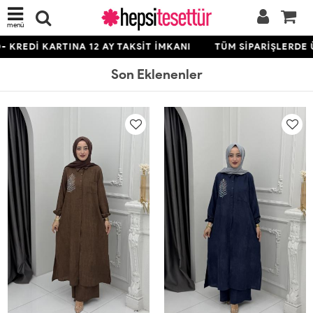
menü
TINA 12 AY TAKSİT İMKANI
TÜM SİPARİŞLERDE ÜCRETSİZ K
Son Eklenenler