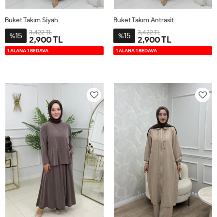
Buket Takım Siyah
Buket Takım Antrasit
3,422 TL
3,422 TL
15
15
%
%
2,900 TL
2,900 TL
2-
3-
4-
1-
2-
3-
4-
1-
1 ALANA 1 BEDAVA
1 ALANA 1 BEDAVA
4446
4850
5254
4042
4446
4850
5254
4042