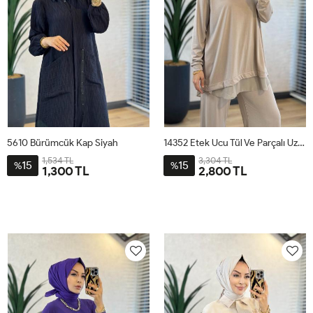
5610 Bürümcük Kap Siyah
14352 Etek Ucu Tül Ve Parçalı Uzun Bluzlu Takım Bej
1,534 TL
3,304 TL
15
15
%
%
1,300 TL
2,800 TL
1
2
3
4
S
M
L