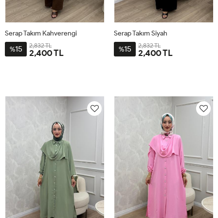
Serap Takım Kahverengi
Serap Takım Siyah
2,832 TL
2,832 TL
15
15
%
%
2,400 TL
2,400 TL
2-
3-
4-
1-
2-
3-
4-
1-
4446
4850
5254
4042
4446
4850
5254
4042