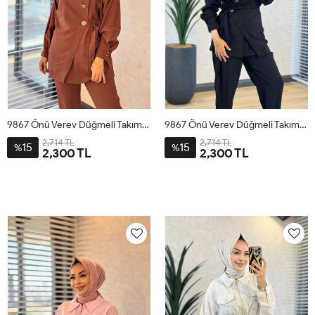
9867 Önü Verev Düğmeli Takım Kahve
9867 Önü Verev Düğmeli Takım Siyah
2,714 TL
2,714 TL
15
15
%
%
2,300 TL
2,300 TL
1
2
3
4
1
2
3
4