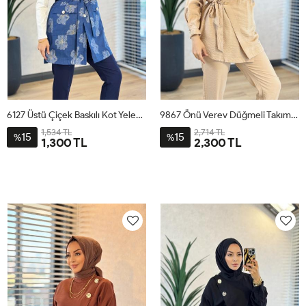
6127 Üstü Çiçek Baskılı Kot Yelek Mavi
9867 Önü Verev Düğmeli Takım Bej
1,534 TL
2,714 TL
15
15
%
%
1,300 TL
2,300 TL
1
2
3
4
1
2
3
4