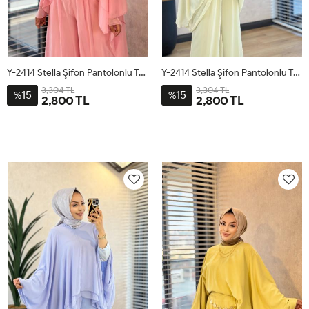
Y-2414 Stella Şifon Pantolonlu Takım Pembe
Y-2414 Stella Şifon Pantolonlu Takım Çağla
3,304 TL
3,304 TL
15
15
%
%
2,800 TL
2,800 TL
1
2
3
1
2
3