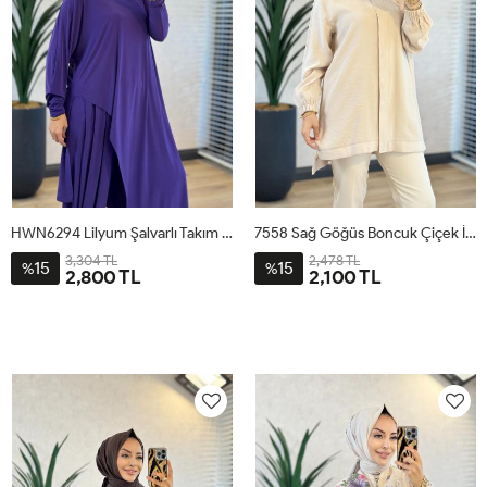
HWN6294 Lilyum Şalvarlı Takım Mor
7558 Sağ Göğüs Boncuk Çiçek İşli Tunik Bej
3,304 TL
2,478 TL
15
15
%
%
2,800 TL
2,100 TL
1
2
1
2
3