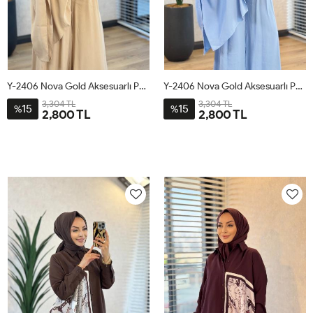
Y-2406 Nova Gold Aksesuarlı Pantolonlu Takım Camel
Y-2406 Nova Gold Aksesuarlı Pantolonlu Takım Mavi
3,304 TL
3,304 TL
15
15
%
%
2,800 TL
2,800 TL
1
2
3
1
2
3