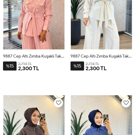
9887 Cep Altı Zımba Kuşaklı Takım Pembe
9887 Cep Altı Zımba Kuşaklı Takım Bej
2,714 TL
2,714 TL
15
15
%
%
2,300 TL
2,300 TL
1
2
3
4
1
2
3
4