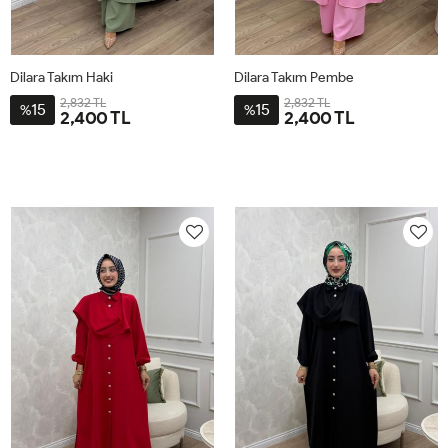
Dilara Takım Haki
Dilara Takım Pembe
2,832 TL
2,832 TL
15
15
%
%
2,400 TL
2,400 TL
2-
3-
4-
1-
2-
3-
4-
1-
4446
4850
5254
4042
4446
4850
5254
4042