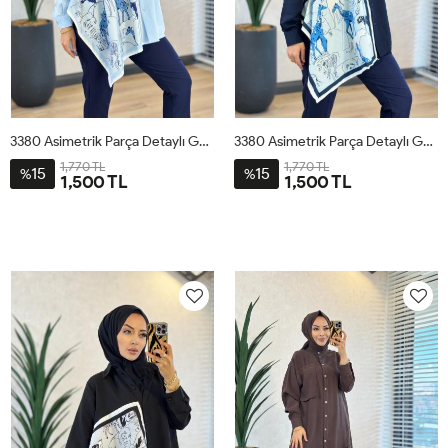
3380 Asimetrik Parça Detaylı Gömlek Mavi
3380 Asimetrik Parça Detaylı Gömlek Lacivert
1,770 TL
1,770 TL
15
15
%
%
1,500 TL
1,500 TL
STD
STD