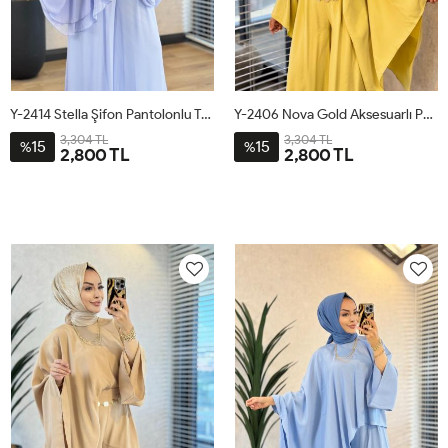
Y-2414 Stella Şifon Pantolonlu Takım Mavi
Y-2406 Nova Gold Aksesuarlı Pantolonlu Takım Yağ Yeşili
3,304 TL
3,304 TL
15
15
%
%
2,800 TL
2,800 TL
1
2
3
1