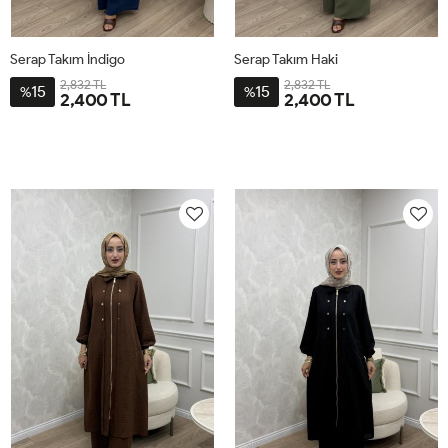
Serap Takım İndigo
Serap Takım Haki
2,832 TL
2,832 TL
15
15
%
%
2,400 TL
2,400 TL
2-
3-
4-
1-
2-
3-
4-
1-
4446
4850
5254
4042
4446
4850
5254
4042