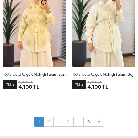
1578 Üstü Çiçek Nakışlı Takım Sarı
1578 Üstü Çiçek Nakışlı Takım Bej
4,838 TL
4,838 TL
15
15
%
%
4,100 TL
4,100 TL
1
2
3
4
1
2
3
4
1
2
3
4
5
6