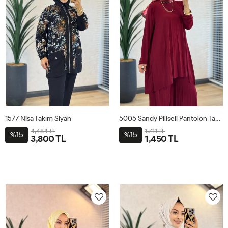
1577 Nisa Takım Siyah
5005 Sandy Piliseli Pantolon Takım Bordo
4,484 TL
1,711 TL
15
15
%
%
3,800 TL
1,450 TL
1
2
3
4
STD