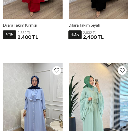
Dilara Takım Kırmızı
Dilara Takım Siyah
2,832 TL
2,832 TL
15
15
%
%
2,400 TL
2,400 TL
2-
3-
4-
1-
2-
3-
4-
1-
4446
4850
5254
4042
4446
4850
5254
4042