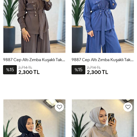
9887 Cep Altı Zımba Kuşaklı Takım Kahve
9887 Cep Altı Zımba Kuşaklı Takım İndigo
2,714 TL
2,714 TL
15
15
%
%
2,300 TL
2,300 TL
1
2
3
4
1
2
3
4