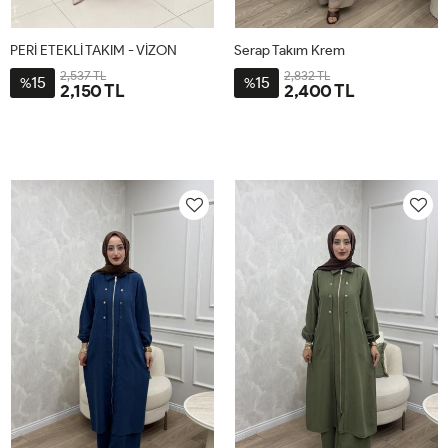
PERİ ETEKLİ TAKIM - VİZON
Serap Takım Krem
2,537 TL
2,832 TL
15
15
%
%
2,150 TL
2,400 TL
1-
2-
2-
3-
4-
1-
38-
44-
4446
4850
5254
4042
40-
46-
42
48