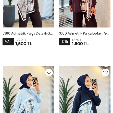
3380 Asimetrik Parça Detaylı Gömlek Kahve
3380 Asimetrik Parça Detaylı Gömlek Mürdüm
1,770 TL
1,770 TL
15
15
%
%
1,500 TL
1,500 TL
STD
STD