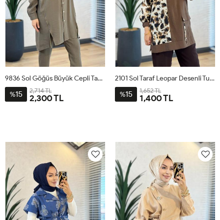
9836 Sol Göğüs Büyük Cepli Takım Haki
2101 Sol Taraf Leopar Desenli Tunik Kahverengi
2,714 TL
1,652 TL
15
15
%
%
2,300 TL
1,400 TL
1
2
3
4
1
2
3
4