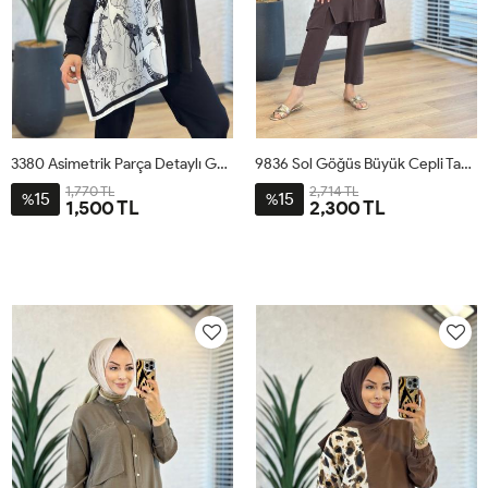
3380 Asimetrik Parça Detaylı Gömlek Siyah
9836 Sol Göğüs Büyük Cepli Takım Kahve
1,770 TL
2,714 TL
15
15
%
%
1,500 TL
2,300 TL
STD
1
2
3
4