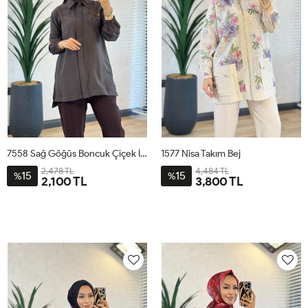
7558 Sağ Göğüs Boncuk Çiçek İşli Tunik Kahve
1577 Nisa Takım Bej
2,478 TL
4,484 TL
15
15
%
%
2,100 TL
3,800 TL
1
2
3
1
2
3
4