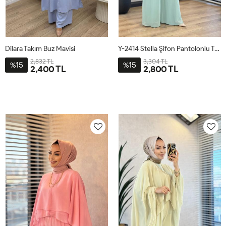
Dilara Takım Buz Mavisi
Y-2414 Stella Şifon Pantolonlu Takım Mint
2,832 TL
3,304 TL
15
15
%
%
2,400 TL
2,800 TL
2-
3-
4-
1-
1
2
3
4446
4850
5254
4042