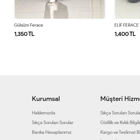
Gülsüm Ferace
ELİF FERACE 
1,350 TL
1,400 TL
Kurumsal
Müşteri Hizme
Hakkımızda
Sıkça Sorulan Sorul
Sıkça Sorulan Sorular
Gizlilik ve Kvkk Bilgil
Banka Hesaplarımız
Kargo ve Teslimat Bil