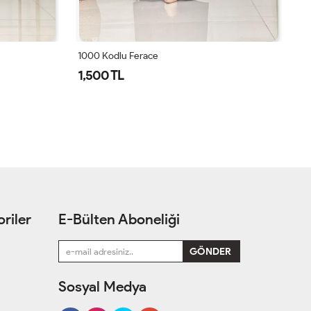
1000 Kodlu Ferace
Mİ
1,500 TL
1
riler
E-Bülten Aboneliği
Sosyal Medya