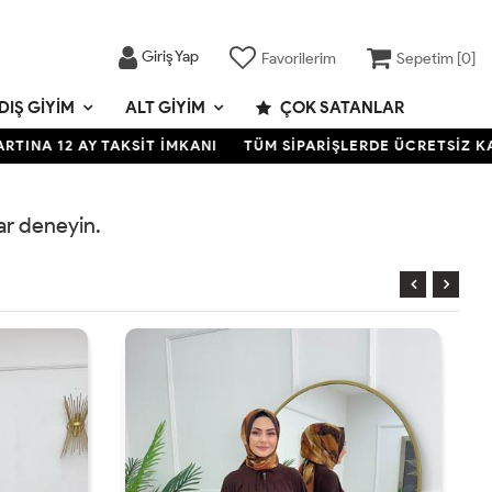
Giriş Yap
Favorilerim
Sepetim [
0
]
DIŞ GIYIM
ALT GIYIM
ÇOK SATANLAR
NA 12 AY TAKSİT İMKANI
TÜM SİPARİŞLERDE ÜCRETSİZ KARGO
rar deneyin.