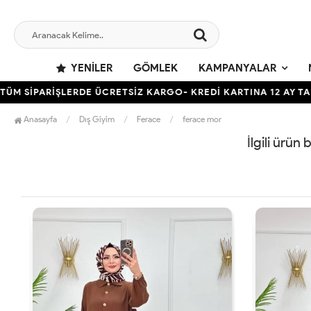
YENILER
GÖMLEK
KAMPANYALAR
 SİPARİŞLERDE ÜCRETSİZ KARGO- KREDİ KARTINA 12 AY TAKSİ
Anasayfa
Dış Giyim
Ferace
ferace mor
İlgili ürün