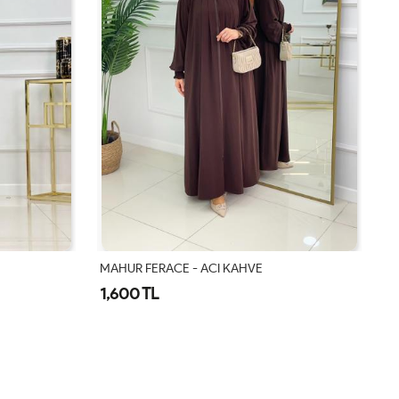
MAHUR FERACE - ACI KAHVE
10
1,600 TL
1