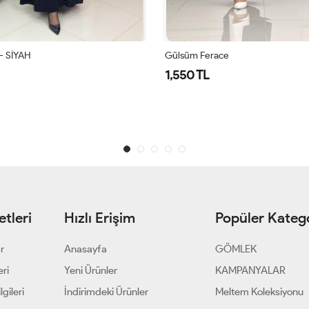
- SİYAH
Gülsüm Ferace
1,550 TL
tleri
Hızlı Erişim
Popüler Katego
ar
Anasayfa
GÖMLEK
eri
Yeni Ürünler
KAMPANYALAR
gileri
İndirimdeki Ürünler
Meltem Koleksiyonu