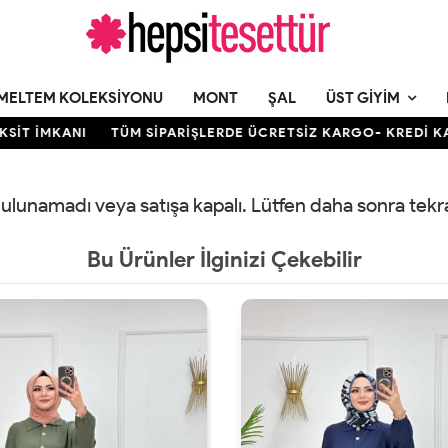
MELTEM KOLEKSIYONU
MONT
ŞAL
ÜST GIYIM
T İMKANI
TÜM SİPARİŞLERDE ÜCRETSİZ KARGO- KREDİ KARTI
 bulunamadı veya satışa kapalı. Lütfen daha sonra tek
Bu Ürünler İlginizi Çekebilir