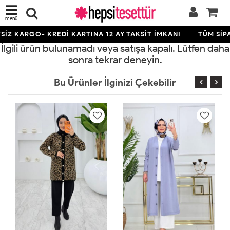
menü
İZ KARGO- KREDİ KARTINA 12 AY TAKSİT İMKANI
TÜM SİPA
İlgili ürün bulunamadı veya satışa kapalı. Lütfen daha
sonra tekrar deneyin.
Bu Ürünler İlginizi Çekebilir