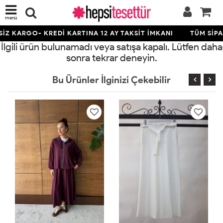
menü
İZ KARGO- KREDİ KARTINA 12 AY TAKSİT İMKANI
TÜM SİPAR
İlgili ürün bulunamadı veya satışa kapalı. Lütfen daha
sonra tekrar deneyin.
Bu Ürünler İlginizi Çekebilir