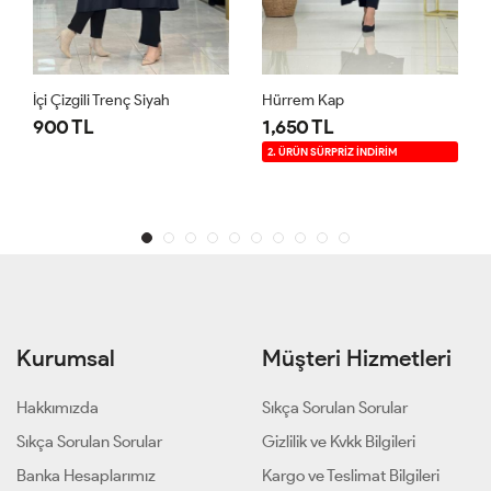
İçi Çizgili Trenç Siyah
Hürrem Kap
900 TL
1,650 TL
2. ÜRÜN SÜRPRİZ İNDİRİM
Kurumsal
Müşteri Hizmetleri
Hakkımızda
Sıkça Sorulan Sorular
Sıkça Sorulan Sorular
Gizlilik ve Kvkk Bilgileri
Banka Hesaplarımız
Kargo ve Teslimat Bilgileri