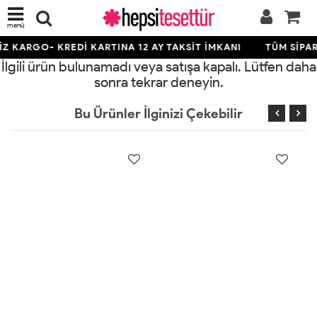
menü
Z KARGO- KREDİ KARTINA 12 AY TAKSİT İMKANI
TÜM SİPAR
İlgili ürün bulunamadı veya satışa kapalı. Lütfen daha
sonra tekrar deneyin.
Bu Ürünler İlginizi Çekebilir