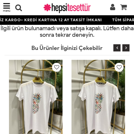
menü
Z KARGO- KREDİ KARTINA 12 AY TAKSİT İMKANI
TÜM SİPAR
İlgili ürün bulunamadı veya satışa kapalı. Lütfen daha
sonra tekrar deneyin.
Bu Ürünler İlginizi Çekebilir