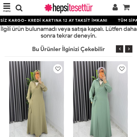
menü
İZ KARGO- KREDİ KARTINA 12 AY TAKSİT İMKANI
TÜM SİPA
İlgili ürün bulunamadı veya satışa kapalı. Lütfen daha
sonra tekrar deneyin.
Bu Ürünler İlginizi Çekebilir