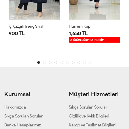
İçi Çizgili Trenç Siyah
Hürrem Kap
900 TL
1,650 TL
2. ÜRÜN SÜRPRİZ İNDİRİM
Kurumsal
Müşteri Hizmetleri
Hakkımızda
Sıkça Sorulan Sorular
Sıkça Sorulan Sorular
Gizlilik ve Kvkk Bilgileri
Banka Hesaplarımız
Kargo ve Teslimat Bilgileri