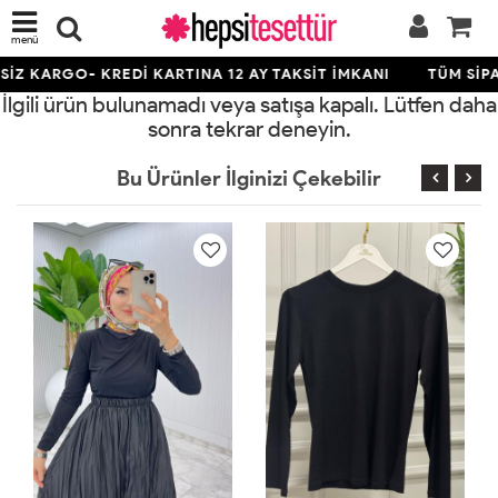
menü
İZ KARGO- KREDİ KARTINA 12 AY TAKSİT İMKANI
TÜM SİPA
İlgili ürün bulunamadı veya satışa kapalı. Lütfen daha
sonra tekrar deneyin.
Bu Ürünler İlginizi Çekebilir