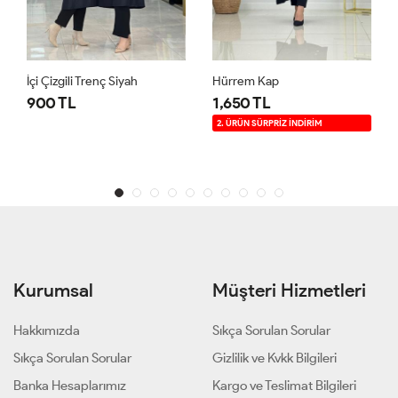
İçi Çizgili Trenç Siyah
Hürrem Kap
900 TL
1,650 TL
2. ÜRÜN SÜRPRİZ İNDİRİM
Kurumsal
Müşteri Hizmetleri
Hakkımızda
Sıkça Sorulan Sorular
Sıkça Sorulan Sorular
Gizlilik ve Kvkk Bilgileri
Banka Hesaplarımız
Kargo ve Teslimat Bilgileri