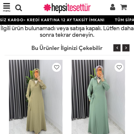
menü
İZ KARGO- KREDİ KARTINA 12 AY TAKSİT İMKANI
TÜM SİPA
İlgili ürün bulunamadı veya satışa kapalı. Lütfen daha
sonra tekrar deneyin.
Bu Ürünler İlginizi Çekebilir