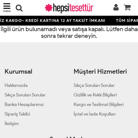
menü
Z KARGO- KREDİ KARTINA 12 AY TAKSİT İMKANI
TÜM SİPAR
İlgili ürün bulunamadı veya satışa kapalı. Lütfen daha
sonra tekrar deneyin.
Kurumsal
Müşteri Hizmetleri
Hakkımızda
Sıkça Sorulan Sorular
Sıkça Sorulan Sorular
Gizlilik ve Kvkk Bilgileri
Banka Hesaplarımız
Kargo ve Teslimat Bilgileri
Sipariş Takibi
İptal ve İade Koşulları
İletişim