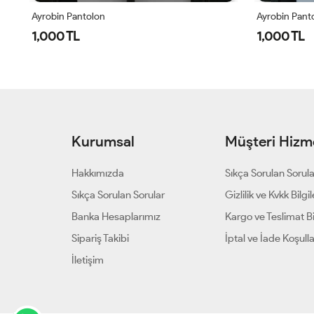
Ayrobin Pantolon
Ayrobin Pant
1,000 TL
1,000 TL
Kurumsal
Müşteri Hizme
Hakkımızda
Sıkça Sorulan Sorul
Sıkça Sorulan Sorular
Gizlilik ve Kvkk Bilgil
Banka Hesaplarımız
Kargo ve Teslimat Bil
Sipariş Takibi
İptal ve İade Koşulla
İletişim