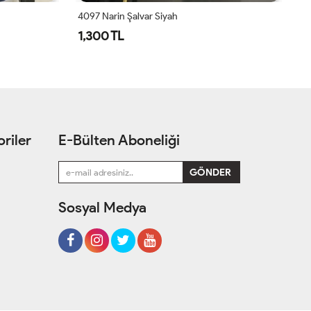
4097 Narin Şalvar Siyah
Ay
1,300 TL
1
riler
E-Bülten Aboneliği
Sosyal Medya