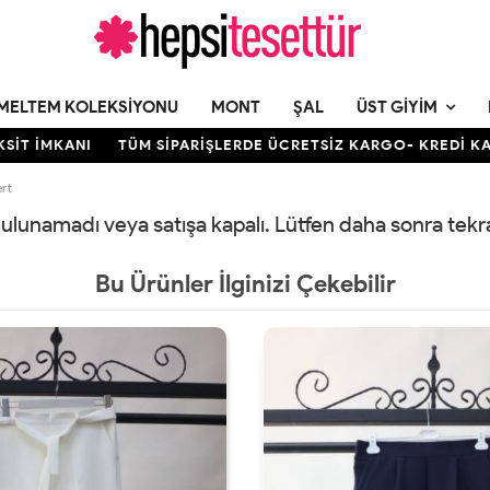
MELTEM KOLEKSIYONU
MONT
ŞAL
ÜST GIYIM
T İMKANI
TÜM SİPARİŞLERDE ÜCRETSİZ KARGO- KREDİ KARTI
rt
 bulunamadı veya satışa kapalı. Lütfen daha sonra tek
Bu Ürünler İlginizi Çekebilir