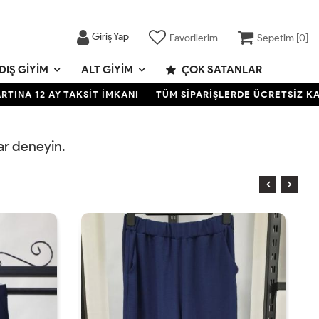
Giriş Yap
Favorilerim
Sepetim [
0
]
DIŞ GIYIM
ALT GIYIM
ÇOK SATANLAR
NA 12 AY TAKSİT İMKANI
TÜM SİPARİŞLERDE ÜCRETSİZ KARGO
rar deneyin.