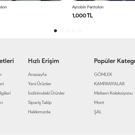
olon
Ayrobin Pantolon
1,000 TL
tleri
Hızlı Erişim
Popüler Katego
ar
Anasayfa
GÖMLEK
eri
Yeni Ürünler
KAMPANYALAR
gileri
İndirimdeki Ürünler
Meltem Koleksiyonu
rı
Sipariş Takip
Mont
Hakkımızda
ŞAL