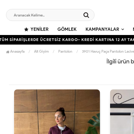
YENILER
GÖMLEK
KAMPANYALAR
 SİPARİŞLERDE ÜCRETSİZ KARGO- KREDİ KARTINA 12 AY TAKSİ
Anasayfa
Alt Giyim
Pantolon
3901 Havuç Paça Pantolon Lacive
İlgili ürün