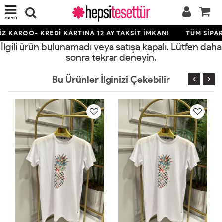
menü
Z KARGO- KREDİ KARTINA 12 AY TAKSİT İMKANI
TÜM SİPAR
İlgili ürün bulunamadı veya satışa kapalı. Lütfen daha
sonra tekrar deneyin.
Bu Ürünler İlginizi Çekebilir