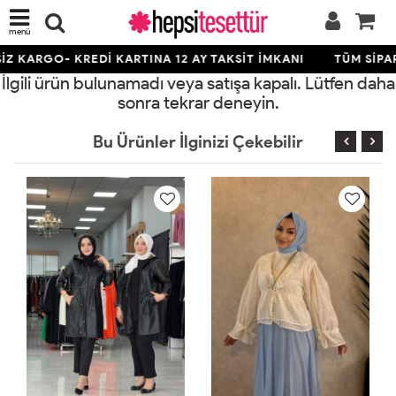
menü
Z KARGO- KREDİ KARTINA 12 AY TAKSİT İMKANI
TÜM SİPAR
İlgili ürün bulunamadı veya satışa kapalı. Lütfen daha
sonra tekrar deneyin.
Bu Ürünler İlginizi Çekebilir