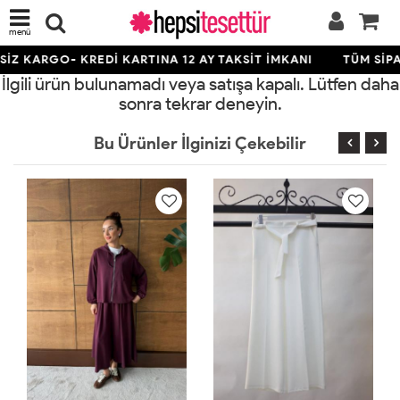
menü
İZ KARGO- KREDİ KARTINA 12 AY TAKSİT İMKANI
TÜM SİPA
İlgili ürün bulunamadı veya satışa kapalı. Lütfen daha
sonra tekrar deneyin.
Bu Ürünler İlginizi Çekebilir