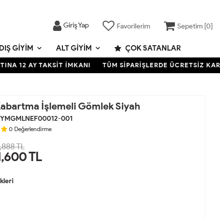
Giriş Yap
Favorilerim
Sepetim [
0
]
DIŞ GIYIM
ALT GIYIM
ÇOK SATANLAR
 AY TAKSİT İMKANI
TÜM SİPARİŞLERDE ÜCRETSİZ KARGO- KRE
abartma İşlemeli Gömlek Siyah
YMGMLNEF00012-001
0
Değerlendirme
,888 TL
1,600
TL
leri