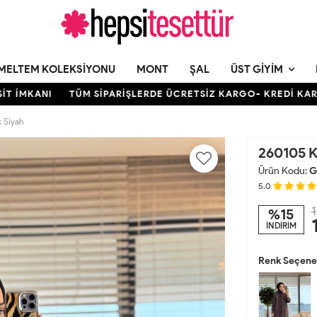
MELTEM KOLEKSIYONU
MONT
ŞAL
ÜST GIYIM
ANI
TÜM SİPARİŞLERDE ÜCRETSİZ KARGO- KREDİ KARTINA 12
 Siyah
260105 K
Ürün Kodu:
G
5.0
1
%15
İNDİRİM
Renk Seçenek