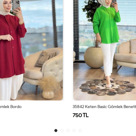
Basic Gömlek Benetton
5466-1 İnce Çizgili Gömlek Mavi
1,500 TL