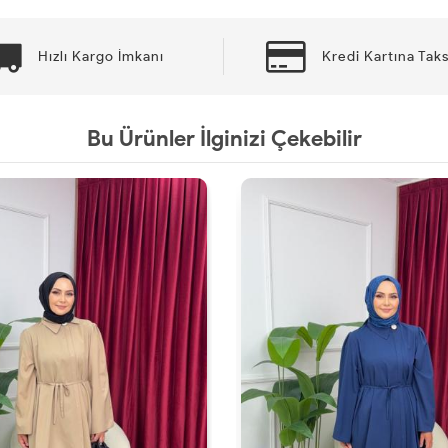
Hızlı Kargo İmkanı
Kredi Kartına Taks
Bu Ürünler İlginizi Çekebilir