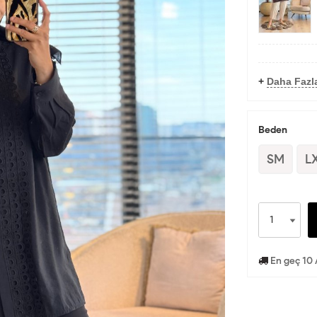
+
Daha Fazl
Beden
SM
L
En geç 10 