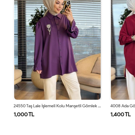
24550 Taş Lale İşlemeli Kolu Manşetli Gömlek Leylak
4008 Ada Gömlek Bordo
35842 Keten 
1,400 TL
750 TL