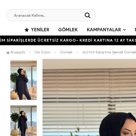
YENILER
GÖMLEK
KAMPANYALAR
RİŞLERDE ÜCRETSİZ KARGO- KREDİ KARTINA 12 AY TAKSİT İMK
Anasayfa
Üst Giyim
Gömlek
260105 Kabartma İşlemeli Gömlek