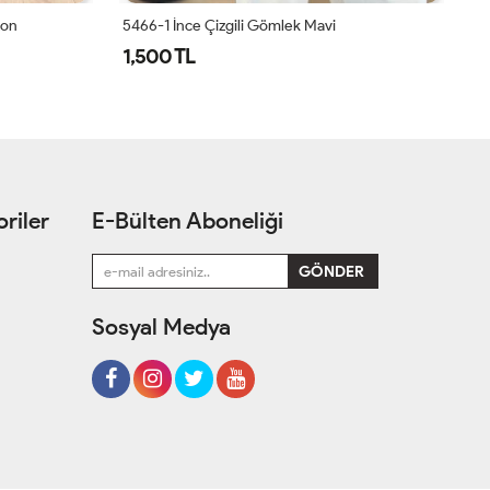
ton
5466-1 İnce Çizgili Gömlek Mavi
1,500 TL
1
riler
E-Bülten Aboneliği
Sosyal Medya