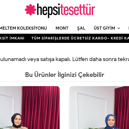
MELTEM KOLEKSIYONU
MONT
ŞAL
ÜST GIYIM
 İMKANI
TÜM SİPARİŞLERDE ÜCRETSİZ KARGO- KREDİ KARTIN
 bulunamadı veya satışa kapalı. Lütfen daha sonra tek
Bu Ürünler İlginizi Çekebilir