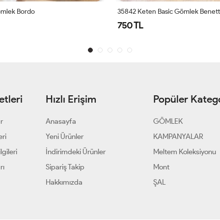
mlek Bordo
35842 Keten Basic Gömlek Benet
750 TL
tleri
Hızlı Erişim
Popüler Katego
ar
Anasayfa
GÖMLEK
eri
Yeni Ürünler
KAMPANYALAR
gileri
İndirimdeki Ürünler
Meltem Koleksiyonu
rı
Sipariş Takip
Mont
Hakkımızda
ŞAL