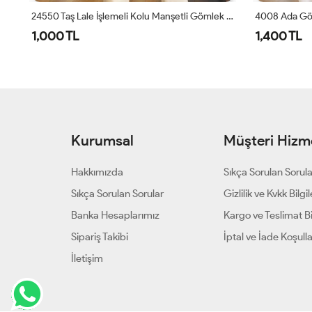
arı
24550 Taş Lale İşlemeli Kolu Manşetli Gömlek Leylak
4008 Ada Gö
1,000 TL
1,400 TL
Kurumsal
Müşteri Hizme
Hakkımızda
Sıkça Sorulan Sorul
Sıkça Sorulan Sorular
Gizlilik ve Kvkk Bilgil
Banka Hesaplarımız
Kargo ve Teslimat Bil
Sipariş Takibi
İptal ve İade Koşulla
İletişim