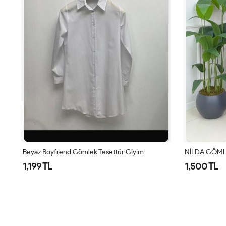
Beyaz Boyfrend Gömlek Tesettür Giyim
NİLDA GÖML
1,199 TL
1,500 TL