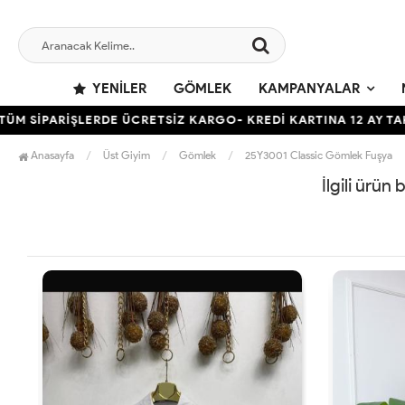
YENILER
GÖMLEK
KAMPANYALAR
 SİPARİŞLERDE ÜCRETSİZ KARGO- KREDİ KARTINA 12 AY TAKSİT
Anasayfa
Üst Giyim
Gömlek
25Y3001 Classic Gömlek Fuşya
İlgili ürün