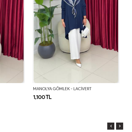
MANOLYA GÖMLEK - LACİVERT
N
1,100 TL
1