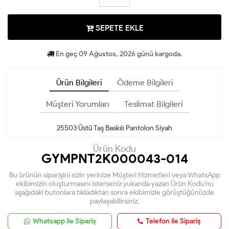
SEPETE EKLE
En geç 09 Ağustos, 2026 günü kargoda.
Ürün Bilgileri
Ödeme Bilgileri
Müşteri Yorumları
Teslimat Bilgileri
25503 Üstü Taş Baskılı Pantolon Siyah
Ürün Kodu
GYMPNT2K000043-014
Bu ürünün siparişini sizin yerinize Müşteri Hizmetleri veya WhatsApp
ekibimizin oluşturmasını isterseniz yukarıda yazan Ürün Kodu'nu
aşağıdaki butonlara tıkladıktan sonra ekibimizle görüştüğünüzde
paylaşabilirsiniz.
Whatsapp ile Sipariş
Telefon ile Sipariş