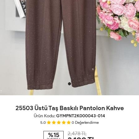
25503 Üstü Taş Baskılı Pantolon Kahve
Ürün Kodu:
GYMPNT2K000043-014
5.0
0
Değerlendirme
2,478 TL
%15