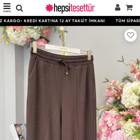
menü
KARGO- KREDİ KARTINA 12 AY TAKSİT İMKANI
TÜM SİPARİŞ