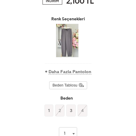
2,100
TL
İNDİRİM
Renk Seçenekleri
+
Daha Fazla Pantolon
Beden Tablosu
Beden
1
2
3
4