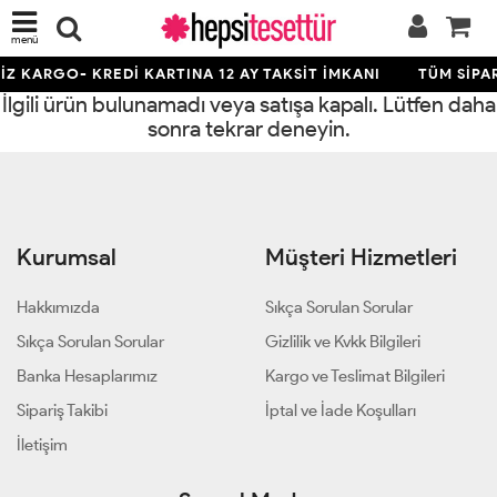
menü
İZ KARGO- KREDİ KARTINA 12 AY TAKSİT İMKANI
TÜM SİPAR
İlgili ürün bulunamadı veya satışa kapalı. Lütfen daha
sonra tekrar deneyin.
Kurumsal
Müşteri Hizmetleri
Hakkımızda
Sıkça Sorulan Sorular
Sıkça Sorulan Sorular
Gizlilik ve Kvkk Bilgileri
Banka Hesaplarımız
Kargo ve Teslimat Bilgileri
Sipariş Takibi
İptal ve İade Koşulları
İletişim