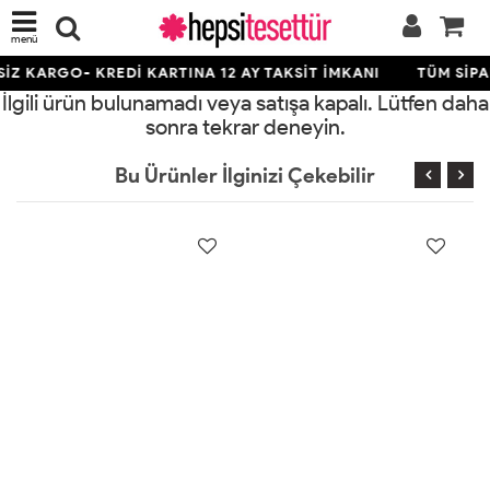
menü
İZ KARGO- KREDİ KARTINA 12 AY TAKSİT İMKANI
TÜM SİPA
İlgili ürün bulunamadı veya satışa kapalı. Lütfen daha
sonra tekrar deneyin.
Bu Ürünler İlginizi Çekebilir