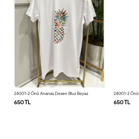
24001-2 Önü Ananas Desen Bluz Beyaz
24001-2 Önü 
650 TL
650 TL