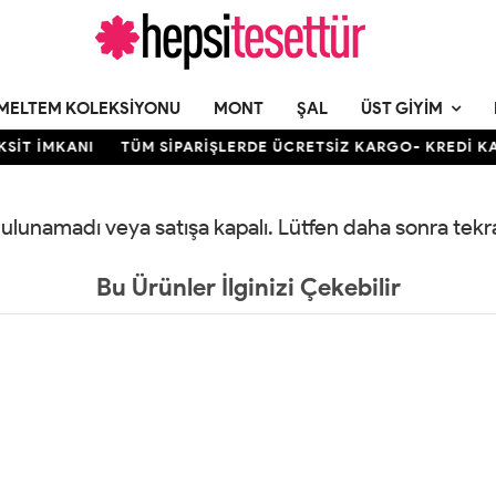
MELTEM KOLEKSIYONU
MONT
ŞAL
ÜST GIYIM
SİT İMKANI
TÜM SİPARİŞLERDE ÜCRETSİZ KARGO- KREDİ KART
 bulunamadı veya satışa kapalı. Lütfen daha sonra tek
Bu Ürünler İlginizi Çekebilir