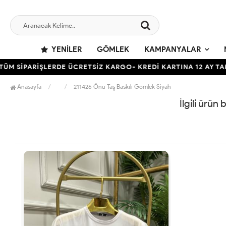
YENILER
GÖMLEK
KAMPANYALAR
ÜM SİPARİŞLERDE ÜCRETSİZ KARGO- KREDİ KARTINA 12 AY TAK
Anasayfa
211426 Önü Taş Baskılı Gömlek Siyah
İlgili ürün