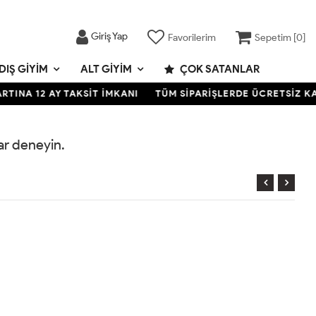
Giriş Yap
Favorilerim
Sepetim [
0
]
DIŞ GIYIM
ALT GIYIM
ÇOK SATANLAR
INA 12 AY TAKSİT İMKANI
TÜM SİPARİŞLERDE ÜCRETSİZ KAR
rar deneyin.