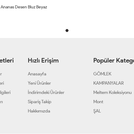
Ananas Desen Bluz Beyaz
tleri
Hızlı Erişim
Popüler Katego
ar
Anasayfa
GÖMLEK
eri
Yeni Ürünler
KAMPANYALAR
gileri
İndirimdeki Ürünler
Meltem Koleksiyonu
rı
Sipariş Takip
Mont
Hakkımızda
ŞAL