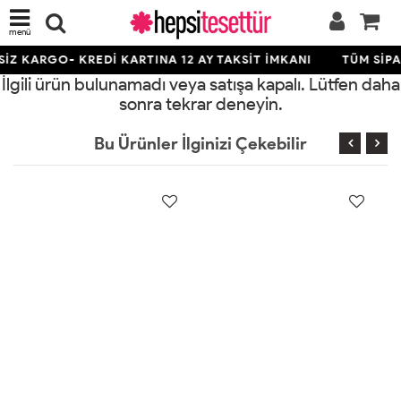
menü
İZ KARGO- KREDİ KARTINA 12 AY TAKSİT İMKANI
TÜM SİPA
İlgili ürün bulunamadı veya satışa kapalı. Lütfen daha
sonra tekrar deneyin.
Bu Ürünler İlginizi Çekebilir