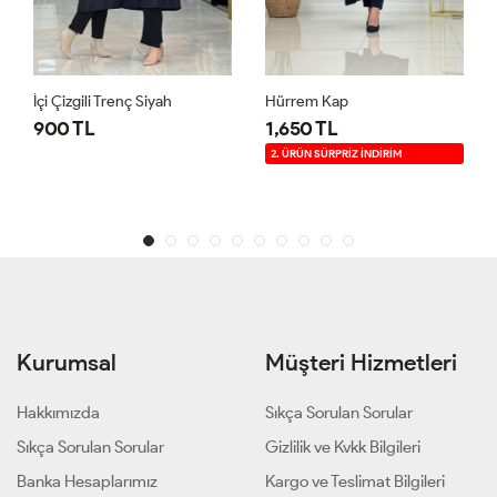
İçi Çizgili Trenç Siyah
Hürrem Kap
900 TL
1,650 TL
2. ÜRÜN SÜRPRİZ İNDİRİM
Kurumsal
Müşteri Hizmetleri
Hakkımızda
Sıkça Sorulan Sorular
Sıkça Sorulan Sorular
Gizlilik ve Kvkk Bilgileri
Banka Hesaplarımız
Kargo ve Teslimat Bilgileri