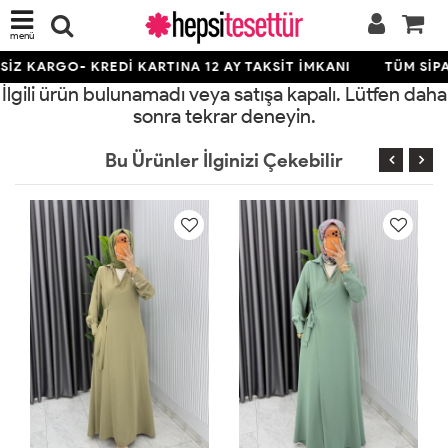
menü
İZ KARGO- KREDİ KARTINA 12 AY TAKSİT İMKANI
TÜM SİPA
İlgili ürün bulunamadı veya satışa kapalı. Lütfen daha
sonra tekrar deneyin.
Bu Ürünler İlginizi Çekebilir