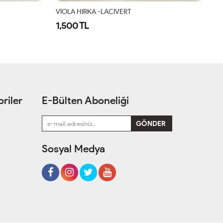
VİOLA HIRKA -LACİVERT
57
1,500 TL
1
riler
E-Bülten Aboneliği
Sosyal Medya