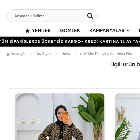
YENILER
GÖMLEK
KAMPANYALAR
 SİPARİŞLERDE ÜCRETSİZ KARGO- KREDİ KARTINA 12 AY TAKSİ
Anasayfa
Dış Giyim
Hırka
007 Sim Detaylı Uzun Hırka Ekru
İlgili ürün