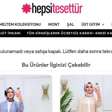
MELTEM KOLEKSIYONU
MONT
ŞAL
ÜST GIYIM
T İMKANI
TÜM SİPARİŞLERDE ÜCRETSİZ KARGO- KREDİ KARTI
 bulunamadı veya satışa kapalı. Lütfen daha sonra tek
Bu Ürünler İlginizi Çekebilir