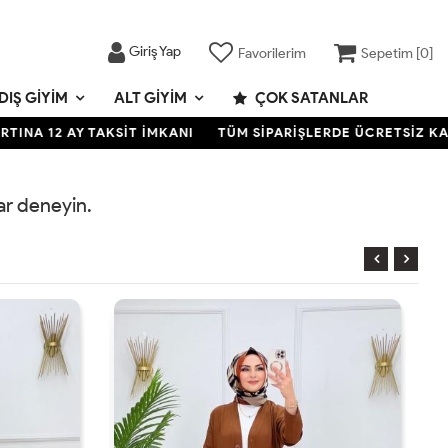
Giriş Yap
Favorilerim
Sepetim [
0
]
DIŞ GIYIM
ALT GIYIM
ÇOK SATANLAR
NA 12 AY TAKSİT İMKANI
TÜM SİPARİŞLERDE ÜCRETSİZ KARGO
rar deneyin.